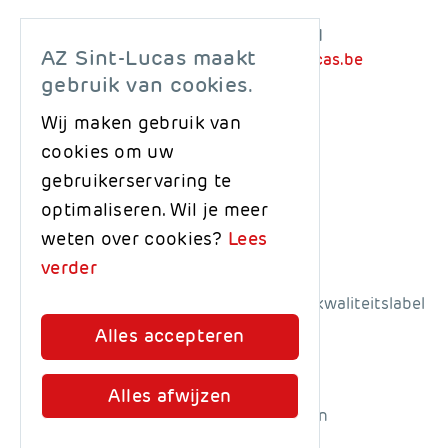
Groenebriel 1
09 224 61 11
AZ Sint-Lucas maakt
9000 Gent
info@azstlucas.be
gebruik van cookies.
GPS adres
Wij maken gebruik van
Terhagen
cookies om uw
gebruikerservaring te
optimaliseren. Wil je meer
weten over cookies?
Lees
verder
AZ Sint-Lucas behaalde het Qmentum-kwaliteitslabel
van Qualicor Europe
Alles accepteren
© AZ Sint-Lucas
Disclaimer
Alles afwijzen
Privacy- en cookieverklaring
Colofon